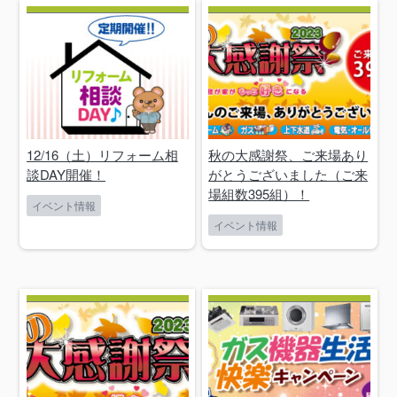
12/16（土）リフォーム相
秋の大感謝祭、ご来場あり
談DAY開催！
がとうございました（ご来
場組数395組）！
イベント情報
イベント情報