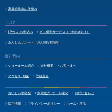
家庭給排水の仕組み
LPガス
LPガス･お申込み
ガス保安サービス
［ご契約者向け］
あんしんサポート
［ガス契約者特典］
会社案内
ショールーム紹介
会社概要
お客さまへ
アクセス･地図
取組宣言
おいしい水宅配
家電販売･オール電化
お問い合わせ
採用情報
プライバシーポリシー
ホームへ戻る