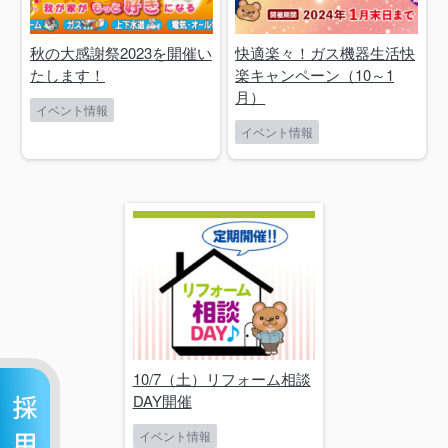
秋の大感謝祭2023を開催い
快適楽々！ガス機器生活快
たします！
楽キャンペーン（10～1
月）
イベント情報
イベント情報
10/7（土）リフォーム相談
DAY開催
イベント情報