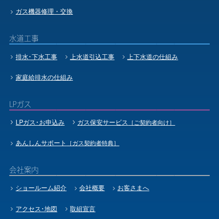
ガス機器修理・交換
水道工事
排水･下水工事
上水道引込工事
上下水道の仕組み
家庭給排水の仕組み
LPガス
LPガス･お申込み
ガス保安サービス
［ご契約者向け］
あんしんサポート
［ガス契約者特典］
会社案内
ショールーム紹介
会社概要
お客さまへ
アクセス･地図
取組宣言