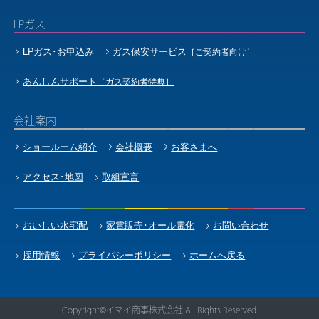
LPガス
LPガス･お申込み
ガス保安サービス
［ご契約者向け］
あんしんサポート
［ガス契約者特典］
会社案内
ショールーム紹介
会社概要
お客さまへ
アクセス･地図
取組宣言
おいしい水宅配
家電販売･オール電化
お問い合わせ
採用情報
プライバシーポリシー
ホームへ戻る
Copyright©️イマイ商事株式会社 All Rights Reserved.